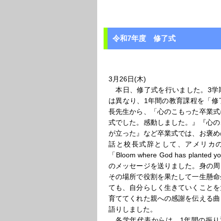
令和7年度 修了式
3月26日(木)
本日、修了式を行いました。3学期
は異なり、1年間の教育課程を「修
長先生から、「心のこもった卒業式
式でした。感動しました。』『心の
が立った』など卒業式では、お褒め
話と校長式辞として、アメリカ
「Bloom where God has pl
のメッセージを送りました。身の周
その場所で役割を果たして一生懸命
ても、自分らしく生きていくことを
育ててくれた親への感謝を伝える曲
語りしました。
各学年代表からは、1年間の振り