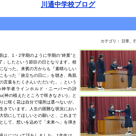
川通中学校ブログ
カテゴリ： 日常、
は、1・2学期のように学期の“終業”と
了」したという節目の日となります。校
になった。来賓の方からも『素晴らしい
こもった「旅立ちの日に」を聴き、鳥肌
の言葉をたくさんいただいた。」という
の神学者ラインホルド・ニーバーの詩
anted you(神の植えたところで咲きなさい)」と
りに咲く花は自分で場所は選べないが、
生きています。人生の困難な状況におい
大切にしてほしいとの願いと、これまで
として、想いを込めて「未来へ」を弾き
返りについて話をしました。1年生は、