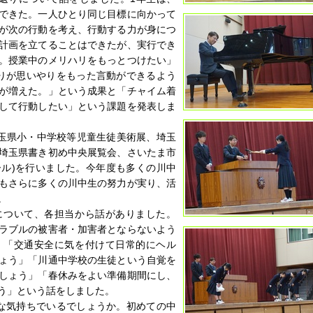
できた。一人ひとり同じ目標に向かって
が次の行動を考え、行動する力が身につ
計画を立てることはできたが、実行でき
。授業中のメリハリをもっとつけたい」
りが思いやりをもった言動ができるよう
が増えた。」という成果と「チャイム着
して行動したい」という課題を発表しま
埼玉県小・中学校等児童生徒美術展、埼玉
埼玉県書き初め中央展覧会、さいたま市
ル)を行いました。今年度も多くの川中
もさらに多くの川中生の努力が実り、活
。
ついて、各担当から話がありました。
トラブルの被害者・加害者とならないよう
」「交通安全に気を付けて日常的にヘル
ょう」「川通中学校の生徒という自覚を
しょう」「春休みをよい準備期間にし、
う」という話をしました。
な気持ちでいるでしょうか。初めての中