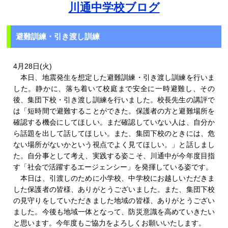
川通中学校ブログ
避難訓練・引き渡し訓練
4月28日(火)
本日、地震発生を想定した避難訓練・引き渡し訓練を行いま
した。静かに、落ち着いて校庭まで安全に一時避難し、その
後、集団下校・引き渡し訓練を行いました。校長先生の講評で
は「短時間で避難することができた。保護者の方と避難場所を
確認する機会にしてほしい。まだ確認していない人は、自分か
ら話題を出して話してほしい。また、集団下校のときには、危
ない場所がないかという視点でよく見てほしい。」と話しまし
た。自分事として考え、実践する姿こそ、川通中が今年度目指
す「社会で活躍するエージェンシー」を発揮している姿です。
本日は、引渡しのために小学校、中学校にお越しいただきま
した保護者の皆様、ありがとうございました。また、集団下校
の見守りをしていただきました地域の皆様、ありがとうござい
ました。今後も地域一体となって、防災意識を高めていきたい
と思います。今年度もご協力をよろしくお願いいたします。